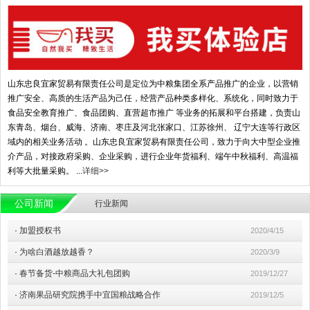
山东忠良宜家贸易有限责任公司是定位为中粮集团全系产品推广的企业，以营销
推广安全、高质的生活产品为己任，经营产品种类多样化、系统化，同时致力于
食品安全教育推广、食品团购、直营超市推广 等业务的拓展和平台搭建，负责山
东青岛、烟台、威海、济南、枣庄及河北张家口、江苏徐州、 辽宁大连等行政区
域内的相关业务活动 。山东忠良宜家贸易有限责任公司，致力于向大中型企业推
介产品，对接政府采购、企业采购，进行企业年货福利、端午中秋福利、高温福
利等大批量采购。 ...
详细>>
公司新闻
行业新闻
·
加盟授权书
2020/4/15
·
为啥白酒越放越香？
2020/3/9
·
春节备货-中粮商品大礼包团购
2019/12/27
·
济南果品研究院携手中宜国粮战略合作
2019/12/5