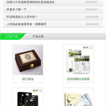
·
张家口中宜国粮雷锋精神志愿者服务队
2019/12/5
·
荞麦米了解一下
2019/11/3
·
听说喝酒会让人变年轻？
2019/10/30
·
上班族必备健康零食：香酥脆枣
2019/10/29
公司产品
产品分类
德兰精油
清润净颜白茶面膜