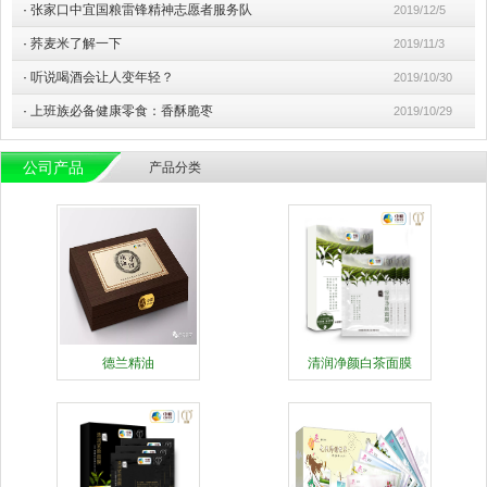
·
张家口中宜国粮雷锋精神志愿者服务队
2019/12/5
·
荞麦米了解一下
2019/11/3
·
听说喝酒会让人变年轻？
2019/10/30
·
上班族必备健康零食：香酥脆枣
2019/10/29
公司产品
产品分类
德兰精油
清润净颜白茶面膜