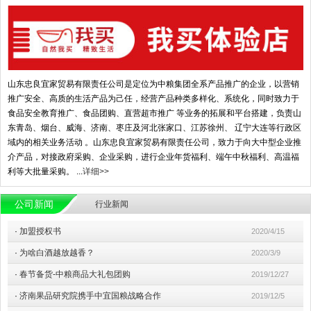
山东忠良宜家贸易有限责任公司是定位为中粮集团全系产品推广的企业，以营销
推广安全、高质的生活产品为己任，经营产品种类多样化、系统化，同时致力于
食品安全教育推广、食品团购、直营超市推广 等业务的拓展和平台搭建，负责山
东青岛、烟台、威海、济南、枣庄及河北张家口、江苏徐州、 辽宁大连等行政区
域内的相关业务活动 。山东忠良宜家贸易有限责任公司，致力于向大中型企业推
介产品，对接政府采购、企业采购，进行企业年货福利、端午中秋福利、高温福
利等大批量采购。 ...
详细>>
公司新闻
行业新闻
·
加盟授权书
2020/4/15
·
为啥白酒越放越香？
2020/3/9
·
春节备货-中粮商品大礼包团购
2019/12/27
·
济南果品研究院携手中宜国粮战略合作
2019/12/5