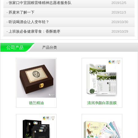
·
张家口中宜国粮雷锋精神志愿者服务队
2019/12/5
·
荞麦米了解一下
2019/11/3
·
听说喝酒会让人变年轻？
2019/10/30
·
上班族必备健康零食：香酥脆枣
2019/10/29
公司产品
产品分类
德兰精油
清润净颜白茶面膜