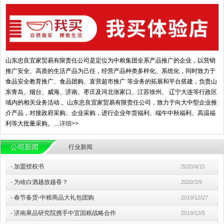
山东忠良宜家贸易有限责任公司是定位为中粮集团全系产品推广的企业，以营销
推广安全、高质的生活产品为己任，经营产品种类多样化、系统化，同时致力于
食品安全教育推广、食品团购、直营超市推广 等业务的拓展和平台搭建，负责山
东青岛、烟台、威海、济南、枣庄及河北张家口、江苏徐州、 辽宁大连等行政区
域内的相关业务活动 。山东忠良宜家贸易有限责任公司，致力于向大中型企业推
介产品，对接政府采购、企业采购，进行企业年货福利、端午中秋福利、高温福
利等大批量采购。 ...
详细>>
公司新闻
行业新闻
·
加盟授权书
2020/4/15
·
为啥白酒越放越香？
2020/3/9
·
春节备货-中粮商品大礼包团购
2019/12/27
·
济南果品研究院携手中宜国粮战略合作
2019/12/5