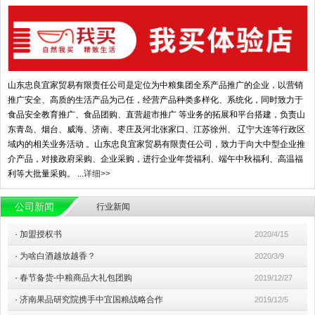
山东忠良宜家贸易有限责任公司是定位为中粮集团全系产品推广的企业，以营销
推广安全、高质的生活产品为己任，经营产品种类多样化、系统化，同时致力于
食品安全教育推广、食品团购、直营超市推广 等业务的拓展和平台搭建，负责山
东青岛、烟台、威海、济南、枣庄及河北张家口、江苏徐州、 辽宁大连等行政区
域内的相关业务活动 。山东忠良宜家贸易有限责任公司，致力于向大中型企业推
介产品，对接政府采购、企业采购，进行企业年货福利、端午中秋福利、高温福
利等大批量采购。 ...
详细>>
公司新闻
行业新闻
·
加盟授权书
2020/4/15
·
为啥白酒越放越香？
2020/3/9
·
春节备货-中粮商品大礼包团购
2019/12/27
·
济南果品研究院携手中宜国粮战略合作
2019/12/5