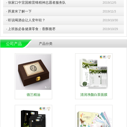
·
张家口中宜国粮雷锋精神志愿者服务队
2019/12/5
·
荞麦米了解一下
2019/11/3
·
听说喝酒会让人变年轻？
2019/10/30
·
上班族必备健康零食：香酥脆枣
2019/10/29
公司产品
产品分类
德兰精油
清润净颜白茶面膜