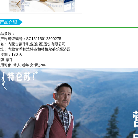
产品介绍
产品参数：
产许可证编号：SC13115012300275
厂名：内蒙古蒙牛乳业(集团)股份有限公司
厂址：内蒙古呼和浩特市和林格尔盛乐经济园
质期：180 天
牌: 蒙牛
用对象: 常人 老年 女 青少年