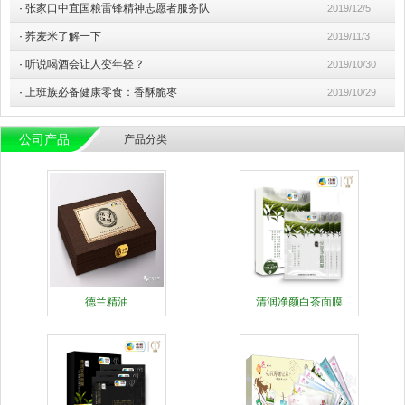
·
张家口中宜国粮雷锋精神志愿者服务队
2019/12/5
·
荞麦米了解一下
2019/11/3
·
听说喝酒会让人变年轻？
2019/10/30
·
上班族必备健康零食：香酥脆枣
2019/10/29
公司产品
产品分类
德兰精油
清润净颜白茶面膜