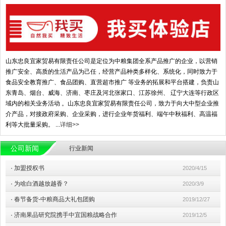
山东忠良宜家贸易有限责任公司是定位为中粮集团全系产品推广的企业，以营销
推广安全、高质的生活产品为己任，经营产品种类多样化、系统化，同时致力于
食品安全教育推广、食品团购、直营超市推广 等业务的拓展和平台搭建，负责山
东青岛、烟台、威海、济南、枣庄及河北张家口、江苏徐州、 辽宁大连等行政区
域内的相关业务活动 。山东忠良宜家贸易有限责任公司，致力于向大中型企业推
介产品，对接政府采购、企业采购，进行企业年货福利、端午中秋福利、高温福
利等大批量采购。 ...
详细>>
公司新闻
行业新闻
·
加盟授权书
2020/4/15
·
为啥白酒越放越香？
2020/3/9
·
春节备货-中粮商品大礼包团购
2019/12/27
·
济南果品研究院携手中宜国粮战略合作
2019/12/5